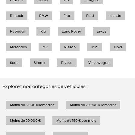
Renault
BMW
Fiat
Ford
Honda
Hyundai
Kia
Land Rover
Lexus
Mercedes
MG
Nissan
Mini
Opel
Seat
Skoda
Toyota
Volkswagen
Explorez nos catégories de véhicules :
Moins de 5 000 kilomètres
Moins de 20 000 kilomètres
Moins de 20 000 €
Moins de 150 € par mois