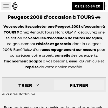
02 52 56 84 20
Peugeot 2008 d'occasion à TOURS 🚗
Vous souhaitez acheter une Peugeot 2008 d’occasion à
TOURS ?
Chez Renault Tours Nord GEMY , découvrez une
sélection de
véhicules d’occasion de toutes marques
,
soigneusement
révisés et garantis
, dont la Peugeot
2008. Bénéficiez d'un
accompagnement sur mesure
pour
concrétiser votre projet :
conseils
de nos experts,
financement adapté
à vos besoins,
essai
du véhicule et
reprise
de votre ancien modèle.
TRIER
FILTRER
Aucun résultat trouvé
Pour les trajets courts, privilégiez la marche ou le vélo.