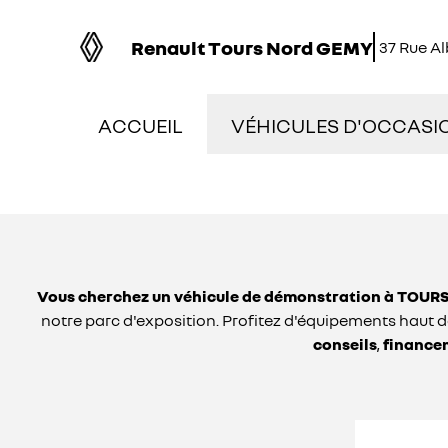
Renault Tours Nord GEMY
37 Rue A
ACCUEIL
VÉHICULES D'OCCASI
NOS OCCASIONS EN S
VÉHICULES DE DÉMON
Vous cherchez un véhicule de démonstration à TOURS
OCCASIONS FAIBLE K
notre parc d'exposition. Profitez d'équipements hau
conseils
,
finance
ÉLECTRIQUES ET HYBR