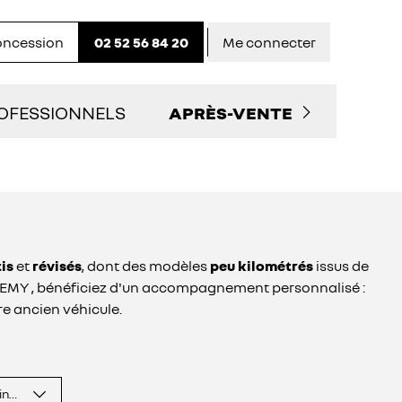
concession
02 52 56 84 20
Me connecter
OFESSIONNELS
APRÈS-VENTE
LITAIRES D'OCCASION
PRENDRE RENDEZ-VOUS
 SERVICES AUX PRO
NOS OFFRES DU MOMENT
tis
et
révisés
, dont des modèles
peu kilométrés
issus de
TACTEZ UN CONSEILLER "PRO"
ENTRETIEN ET RÉPARATIO
GEMY , bénéficiez d'un accompagnement personnalisé :
re ancien véhicule.
ENTRETIEN VÉHICULE
ÉLECTRIQUE
inence