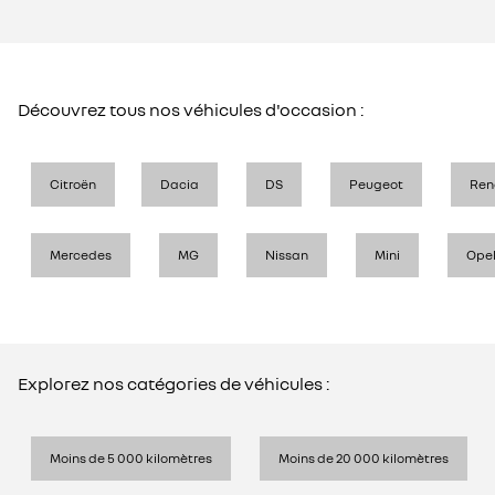
Découvrez tous nos véhicules d'occasion :
Citroën
Dacia
DS
Peugeot
Ren
Mercedes
MG
Nissan
Mini
Ope
Explorez nos catégories de véhicules :
Moins de 5 000 kilomètres
Moins de 20 000 kilomètres