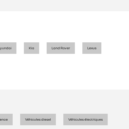
yundai
Kia
Land Rover
Lexus
sence
Véhicules diesel
Véhicules électriques