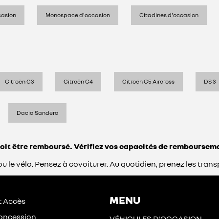
casion
Monospace d'occasion
Citadines d'occasion
Citroën C3
Citroën C4
Citroën C5 Aircross
DS 3
Dacia Sandero
doit être remboursé. Vérifiez vos capacités de remboursem
he ou le vélo. Pensez à covoiturer. Au quotidien, prenez les 
MENU
t Accès
 concession
VÉHICULES D'OCCASION