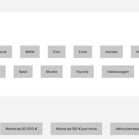
ault
BMW
Fiat
Ford
Honda
H
l
Seat
Skoda
Toyota
Volkswagen
Moins de 20 000 €
Moins de 150 € par mois
Véhicules es