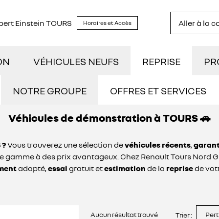
lbert Einstein TOURS
Aller à la 
Horaires et Accès
ON
VÉHICULES NEUFS
REPRISE
PR
TOCK
DÉCOUVREZ NOTRE GAMME
UTI
NOTRE GROUPE
OFFRES ET SERVICES
Véhicules de démonstration à TOURS 🚗
NOUS REJOINDRE
STRATION
RÉSERVEZ UN ESSAI
NOS
 ?
Vous trouverez une sélection de
véhicules récents
,
garan
NOS ACTUALITÉS
ILOMÉTRAGE
DÉCOUVREZ L'ÉLECTRIQUE
CON
t de gamme à des prix avantageux. Chez Renault Tours Nord 
ment
adapté,
essai
gratuit et
estimation
de la
reprise
de vot
OFFRES ET SERVICES
IDES
DÉCOUVREZ L'HYBRIDE
ASSURANCES GEMY
Aucun résultat trouvé
Pert
Trier :