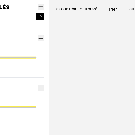
LÉS
Aucun résultat trouvé
Pert
Trier :
FINANCEMENT GEMY
CONTACTEZ UN MÉDIATEUR
INDEX ÉGALITÉ