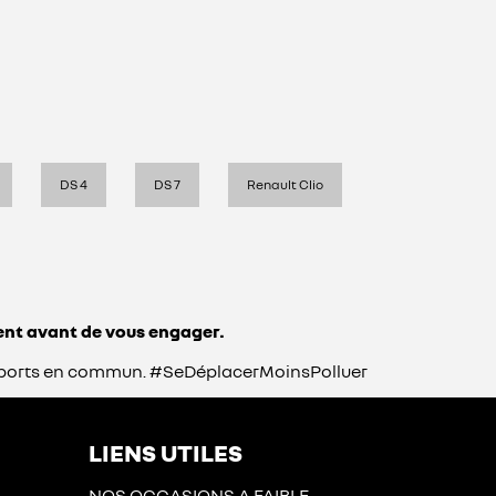
DS 4
DS 7
Renault Clio
ent avant de vous engager.
transports en commun. #SeDéplacerMoinsPolluer
LIENS UTILES
NOS OCCASIONS A FAIBLE