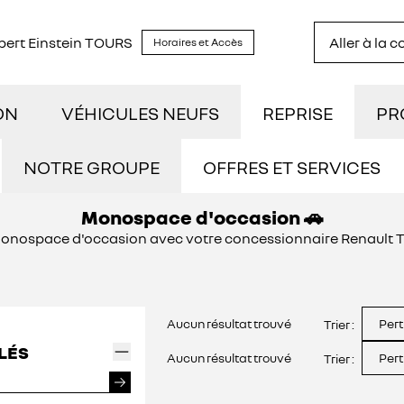
lbert Einstein TOURS
Aller à la 
Horaires et Accès
ON
VÉHICULES NEUFS
REPRISE
PR
TOCK
DÉCOUVREZ NOTRE GAMME
UTI
NOTRE GROUPE
OFFRES ET SERVICES
Monospace d'occasion 🚗
NOUS REJOINDRE
STRATION
RÉSERVEZ UN ESSAI
NOS
monospace d'occasion avec votre concessionnaire Renault 
NOS ACTUALITÉS
ILOMÉTRAGE
DÉCOUVREZ L'ÉLECTRIQUE
CON
Aucun résultat trouvé
Pert
Trier :
OFFRES ET SERVICES
IDES
DÉCOUVREZ L'HYBRIDE
LÉS
Aucun résultat trouvé
Pert
Trier :
ASSURANCES GEMY