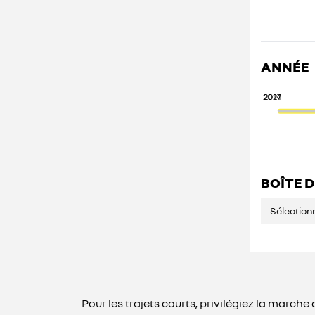
ANNÉE
2027
2014
BOÎTE D
Sélection
Pour les trajets courts, privilégiez la marc