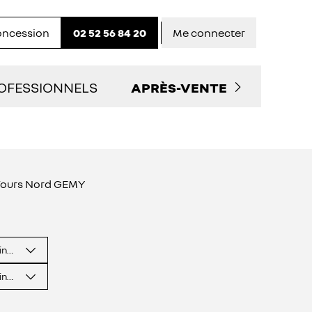
concession
02 52 56 84 20
Me connecter
OFESSIONNELS
APRÈS-VENTE
LITAIRES D'OCCASION
PRENDRE RENDEZ-VOUS
 SERVICES AUX PRO
NOS OFFRES DU MOMENT
Tours Nord GEMY
TACTEZ UN CONSEILLER "PRO"
ENTRETIEN ET RÉPARATIO
inence
ENTRETIEN VÉHICULE
ÉLECTRIQUE
inence