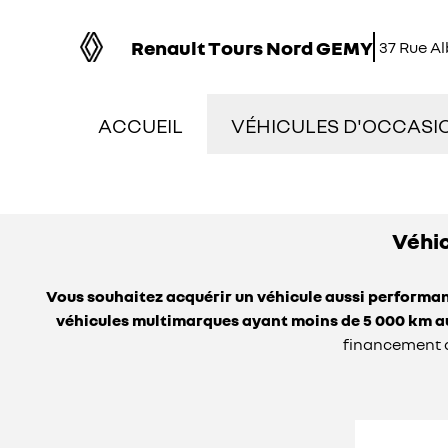
Renault Tours Nord GEMY
37 Rue A
ACCUEIL
VÉHICULES D'OCCASI
NOS OCCASIONS EN S
Véhic
VÉHICULES DE DÉMON
Vous souhaitez acquérir un véhicule aussi performan
OCCASIONS FAIBLE K
véhicules multimarques ayant moins de 5 000 km 
financement ad
ÉLECTRIQUES ET HYBR