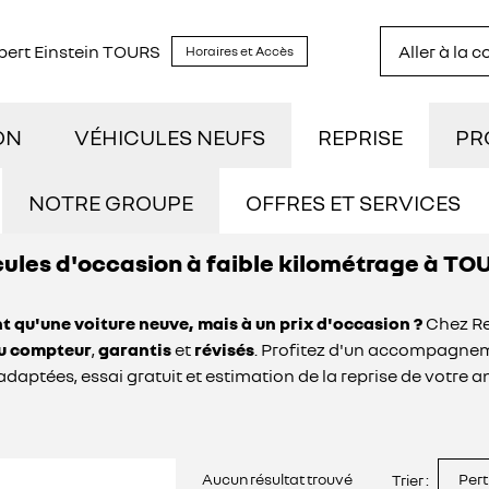
lbert Einstein TOURS
Aller à la 
Horaires et Accès
ON
VÉHICULES NEUFS
REPRISE
PR
TOCK
DÉCOUVREZ NOTRE GAMME
UTI
NOTRE GROUPE
OFFRES ET SERVICES
ules d'occasion à faible kilométrage à TO
NOUS REJOINDRE
STRATION
RÉSERVEZ UN ESSAI
NOS
t qu'une voiture neuve, mais à un prix d'occasion ?
Chez Re
NOS ACTUALITÉS
ILOMÉTRAGE
DÉCOUVREZ L'ÉLECTRIQUE
CON
au compteur
,
garantis
et
révisés
. Profitez d'un accompagneme
aptées, essai gratuit et estimation de la reprise de votre a
OFFRES ET SERVICES
IDES
DÉCOUVREZ L'HYBRIDE
ASSURANCES GEMY
Aucun résultat trouvé
Pert
Trier :