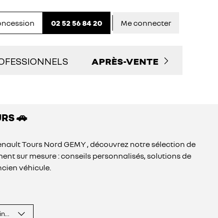
concession
02 52 56 84 20
Me connecter
OFESSIONNELS
APRÈS-VENTE
LITAIRES D'OCCASION
PRENDRE RENDEZ-VOUS
URS 🚗
 SERVICES AUX PRO
NOS OFFRES DU MOMENT
nault Tours Nord GEMY , découvrez notre sélection de
TACTEZ UN CONSEILLER "PRO"
ENTRETIEN ET RÉPARATIO
nt sur mesure : conseils personnalisés, solutions de
ncien véhicule.
ENTRETIEN VÉHICULE
ÉLECTRIQUE
inence