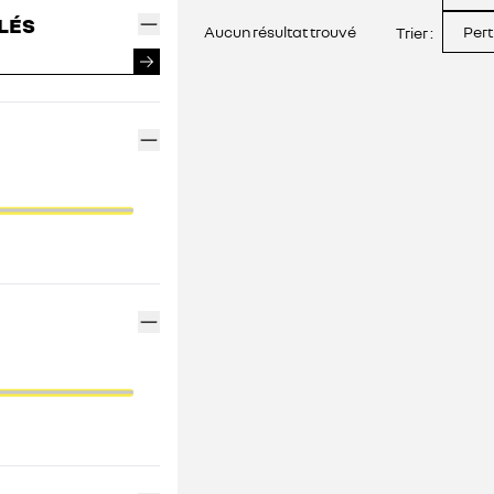
LÉS
Aucun résultat trouvé
Pert
Trier :
FINANCEMENT GEMY
CONTACTEZ UN MÉDIATEUR
INDEX ÉGALITÉ