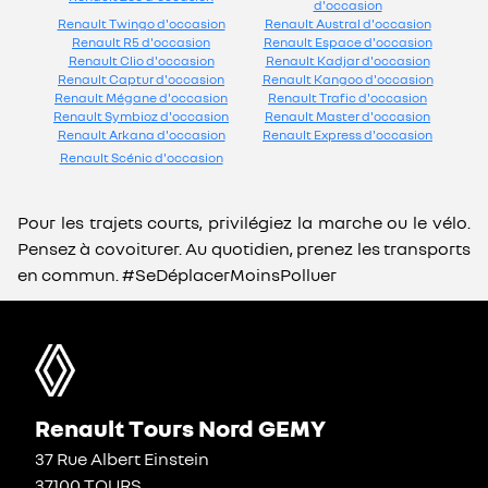
d'occasion
Renault Twingo d'occasion
Renault Austral d'occasion
Renault R5 d'occasion
Renault Espace d'occasion
Renault Clio d'occasion
Renault Kadjar d'occasion
Renault Captur d'occasion
Renault Kangoo d'occasion
Renault Mégane d'occasion
Renault Trafic d'occasion
Renault Symbioz d'occasion
Renault Master d'occasion
Renault Arkana d'occasion
Renault Express d'occasion
Renault Scénic d'occasion
Pour les trajets courts, privilégiez la marche ou le vélo.
Pensez à covoiturer. Au quotidien, prenez les transports
en commun. #SeDéplacerMoinsPolluer
Renault Tours Nord GEMY
37 Rue Albert Einstein
37100 TOURS