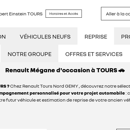
lbert Einstein TOURS
Aller à la 
Horaires et Accès
ON
VÉHICULES NEUFS
REPRISE
PR
TOCK
DÉCOUVREZ NOTRE GAMME
UTI
NOTRE GROUPE
OFFRES ET SERVICES
Renault Mégane d'occasion à TOURS 🚗
NOUS REJOINDRE
STRATION
RÉSERVEZ UN ESSAI
NOS
RS ?
Chez Renault Tours Nord GEMY , découvrez notre sélec
NOS ACTUALITÉS
ILOMÉTRAGE
DÉCOUVREZ L'ÉLECTRIQUE
CON
pagnement personnalisé pour votre projet automobile
: 
re futur véhicule et estimation de reprise de votre ancien vé
OFFRES ET SERVICES
IDES
DÉCOUVREZ L'HYBRIDE
ASSURANCES GEMY