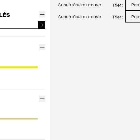
Aucun résultat trouvé
Pert
Trier :
FINANCEMENT GEMY
LÉS
Aucun résultat trouvé
Pert
Trier :
CONTACTEZ UN MÉDIATEUR
INDEX ÉGALITÉ