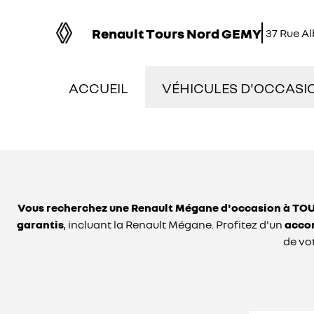
Renault Tours Nord GEMY
37 Rue A
ACCUEIL
VÉHICULES D'OCCASI
NOS OCCASIONS EN S
VÉHICULES DE DÉMON
Vous recherchez une Renault Mégane d'occasion à TOU
OCCASIONS FAIBLE K
garantis
, incluant la Renault Mégane. Profitez d'un
accom
de vot
ÉLECTRIQUES ET HYBR