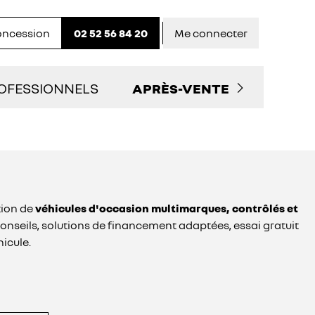
concession
02 52 56 84 20
Me connecter
OFESSIONNELS
APRÈS-VENTE
LITAIRES D'OCCASION
PRENDRE RENDEZ-VOUS
 SERVICES AUX PRO
NOS OFFRES DU MOMENT
tion de
véhicules d'occasion multimarques, contrôlés et
TACTEZ UN CONSEILLER "PRO"
ENTRETIEN ET RÉPARATIO
conseils, solutions de financement adaptées, essai gratuit
hicule.
ENTRETIEN VÉHICULE
ÉLECTRIQUE