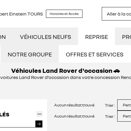
lbert Einstein TOURS
Aller à la 
Horaires et Accès
ON
VÉHICULES NEUFS
REPRISE
PR
TOCK
DÉCOUVREZ NOTRE GAMME
UTI
NOTRE GROUPE
OFFRES ET SERVICES
Véhicules Land Rover d'occasion 🚗
NOUS REJOINDRE
STRATION
RÉSERVEZ UN ESSAI
NOS
s voitures Land Rover d'occasion dans votre concession Ren
NOS ACTUALITÉS
ILOMÉTRAGE
DÉCOUVREZ L'ÉLECTRIQUE
CON
Aucun résultat trouvé
Pert
Trier :
OFFRES ET SERVICES
IDES
DÉCOUVREZ L'HYBRIDE
LÉS
Aucun résultat trouvé
Pert
Trier :
ASSURANCES GEMY