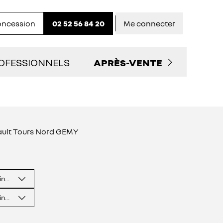
concession
02 52 56 84 20
Me connecter
OFESSIONNELS
APRÈS-VENTE
LITAIRES D'OCCASION
PRENDRE RENDEZ-VOUS
 SERVICES AUX PRO
NOS OFFRES DU MOMENT
ault Tours Nord GEMY
TACTEZ UN CONSEILLER "PRO"
ENTRETIEN ET RÉPARATIO
inence
ENTRETIEN VÉHICULE
ÉLECTRIQUE
inence