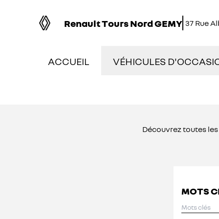
Renault Tours Nord GEMY
37 Rue A
ACCUEIL
VÉHICULES D'OCCASI
NOS OCCASIONS EN S
VÉHICULES DE DÉMON
Découvrez toutes le
OCCASIONS FAIBLE K
ÉLECTRIQUES ET HYBR
MOTS C