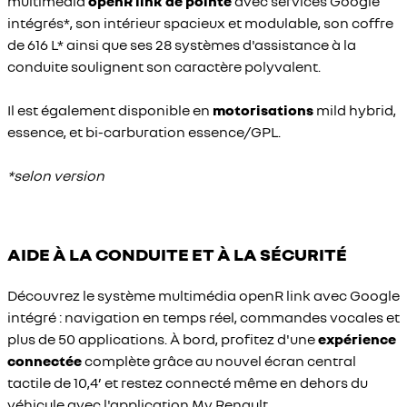
multimédia
openR link de pointe
avec services Google
intégrés*, son intérieur spacieux et modulable, son coffre
de 616 L* ainsi que ses 28 systèmes d'assistance à la
conduite soulignent son caractère polyvalent.
Il est également disponible en
motorisations
mild hybrid,
essence, et bi-carburation essence/GPL.
*selon version
AIDE À LA CONDUITE ET À LA SÉCURITÉ
Découvrez le système multimédia openR link avec Google
intégré : navigation en temps réel, commandes vocales et
plus de 50 applications. À bord, profitez d'une
expérience
connectée
complète grâce au nouvel écran central
tactile de 10,4’ et restez connecté même en dehors du
véhicule avec l'application My Renault.