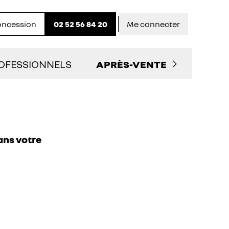
concession
02 52 56 84 20
Me connecter
OFESSIONNELS
APRÈS-VENTE
LITAIRES D'OCCASION
PRENDRE RENDEZ-VOUS
 SERVICES AUX PRO
NOS OFFRES DU MOMENT
ans votre
TACTEZ UN CONSEILLER "PRO"
ENTRETIEN ET RÉPARATIO
ENTRETIEN VÉHICULE
ÉLECTRIQUE