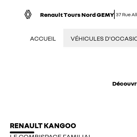
Renault Tours Nord GEMY
37 Rue A
ACCUEIL
VÉHICULES D'OCCASI
NOS OCCASIONS EN S
VÉHICULES DE DÉMON
Découvre
OCCASIONS FAIBLE K
ÉLECTRIQUES ET HYBR
RENAULT KANGOO
LE COMBISPACE FAMILIAL