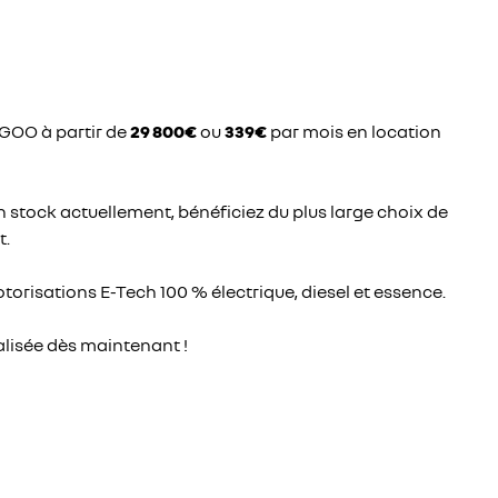
ENTRETIEN VÉHICULE HYB
MÉCANIQUE ET CARROSSER
NGOO à partir de
29 800€
ou
339€
par mois en location
n stock actuellement, bénéficiez du plus large choix de
t.
risations E-Tech 100 % électrique, diesel et essence.
lisée dès maintenant !