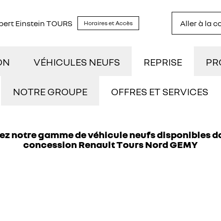
lbert Einstein TOURS
Aller à la 
Horaires et Accès
ON
VÉHICULES NEUFS
REPRISE
PR
TOCK
DÉCOUVREZ NOTRE GAMME
UTI
NOTRE GROUPE
OFFRES ET SERVICES
NOUS REJOINDRE
STRATION
RÉSERVEZ UN ESSAI
NOS
z notre gamme de véhicule neufs disponibles d
concession Renault Tours Nord GEMY
NOS ACTUALITÉS
ILOMÉTRAGE
DÉCOUVREZ L'ÉLECTRIQUE
CON
OFFRES ET SERVICES
IDES
DÉCOUVREZ L'HYBRIDE
ASSURANCES GEMY