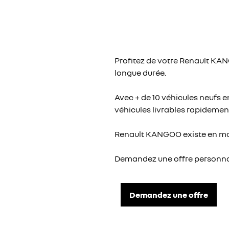
FINANCEMENT GEMY
CONTACTEZ UN MÉDIATEUR
Profitez de votre Renault KA
longue durée.
INDEX ÉGALITÉ
Avec + de 10 véhicules neufs e
véhicules livrables rapidemen
Renault KANGOO existe en moto
Demandez une offre personna
Demandez une offre