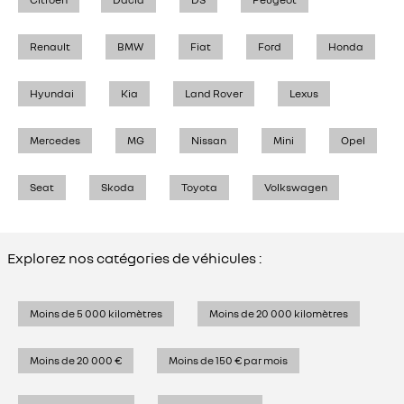
Renault
BMW
Fiat
Ford
Honda
Hyundai
Kia
Land Rover
Lexus
Mercedes
MG
Nissan
Mini
Opel
Seat
Skoda
Toyota
Volkswagen
Explorez nos catégories de véhicules :
Moins de 5 000 kilomètres
Moins de 20 000 kilomètres
Moins de 20 000 €
Moins de 150 € par mois